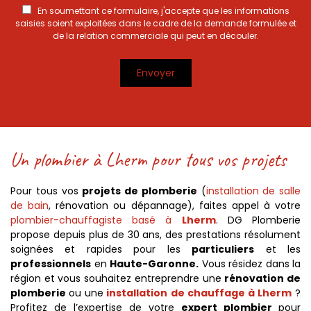
En soumettant ce formulaire, j'accepte que les informations
saisies soient exploitées dans le cadre de la demande formulée et
de la relation commerciale qui peut en découler.
Un plombier à Lherm pour tous vos projets
Pour tous vos
projets de plomberie
(
installation de salle
de bain
, rénovation ou dépannage), faites appel à votre
plombier-chauffagiste basé à
Lherm
. DG Plomberie
propose depuis plus de 30 ans, des prestations résolument
soignées et rapides pour les
particuliers
et les
professionnels
en
Haute-Garonne.
Vous résidez dans la
région et vous souhaitez entreprendre une
rénovation de
plomberie
ou une
installation de chauffage à Lherm
?
Profitez de l’expertise de votre
expert plombier
pour